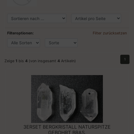
Filteroptionen:
Filter zurücksetzen
1
Zeige
1
bis
4
(von insgesamt
4
Artikeln)
3ERSET BERGKRISTALL NATURSPITZE
GEBOHRT BRAS.