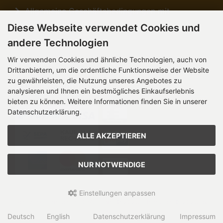
Allgemeine Geschäftsbedingungen mit
Kundeninformationen
Diese Webseite verwendet Cookies und
andere Technologien
Sitemap
Wir verwenden Cookies und ähnliche Technologien, auch von
Anfahrt
Drittanbietern, um die ordentliche Funktionsweise der Website
zu gewährleisten, die Nutzung unseres Angebotes zu
Zahlungsmethoden
analysieren und Ihnen ein bestmögliches Einkaufserlebnis
bieten zu können. Weitere Informationen finden Sie in unserer
Datenschutzerklärung.
ALLE AKZEPTIEREN
NUR NOTWENDIGE
Einstellungen anpassen
Stenzhorn Edelsteine Großhandel © 2026 | Template © 2026 by
Karl
Deutsch
English
Datenschutzerklärung
Impressum