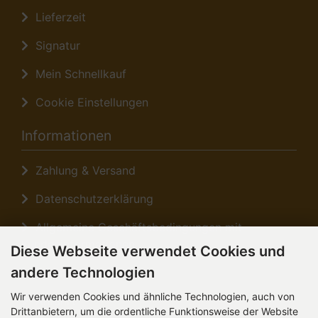
Lieferzeit
Signatur
Mein Schnellkauf
Cookie Einstellungen
Informationen
Zahlung & Versand
Datenschutzerklärung
Allgemeine Geschäftsbedingungen mit
Kundeninformationen
Diese Webseite verwendet Cookies und
andere Technologien
Sitemap
Wir verwenden Cookies und ähnliche Technologien, auch von
Anfahrt
Drittanbietern, um die ordentliche Funktionsweise der Website