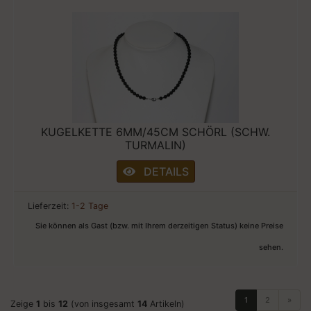
KUGELKETTE 6MM/45CM SCHÖRL (SCHW.
TURMALIN)
DETAILS
Lieferzeit:
1-2 Tage
Sie können als Gast (bzw. mit Ihrem derzeitigen Status) keine Preise
sehen.
1
2
»
Zeige
1
bis
12
(von insgesamt
14
Artikeln)