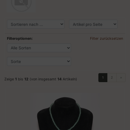
Filteroptionen:
Filter zurücksetzen
1
2
»
Zeige
1
bis
12
(von insgesamt
14
Artikeln)