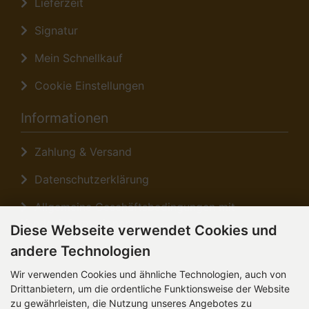
Lieferzeit
Signatur
Mein Schnellkauf
Cookie Einstellungen
Informationen
Zahlung & Versand
Datenschutzerklärung
Allgemeine Geschäftsbedingungen mit
Kundeninformationen
Diese Webseite verwendet Cookies und
andere Technologien
Sitemap
Wir verwenden Cookies und ähnliche Technologien, auch von
Anfahrt
Drittanbietern, um die ordentliche Funktionsweise der Website
zu gewährleisten, die Nutzung unseres Angebotes zu