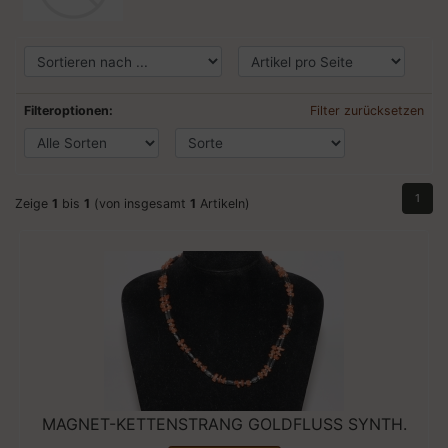
Filteroptionen:
Filter zurücksetzen
1
Zeige
1
bis
1
(von insgesamt
1
Artikeln)
MAGNET-KETTENSTRANG GOLDFLUSS SYNTH.