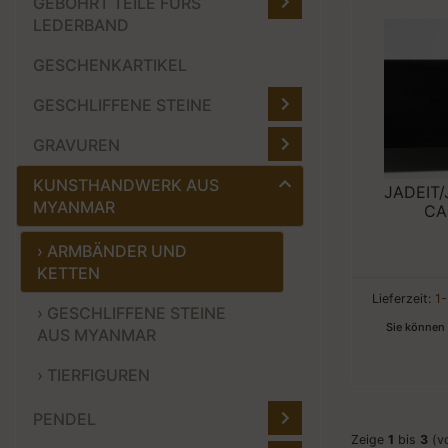
GEBOHRT TEILE FÜRS
LEDERBAND
GESCHENKARTIKEL
GESCHLIFFENE STEINE
GRAVUREN
KUNSTHANDWERK AUS
JADEIT
MYANMAR
CA
› ARMBÄNDER UND
KETTEN
Lieferzeit:
1
› GESCHLIFFENE STEINE
Sie können 
AUS MYANMAR
› TIERFIGUREN
PENDEL
Zeige
1
bis
3
(v